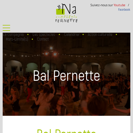
Suivez-nous sur
Youtube
/
Facebook
La compagnie
Les spectacles
Calendrier
Action culturelle
Hors-Limite(s)
Contact
Bal Pernette