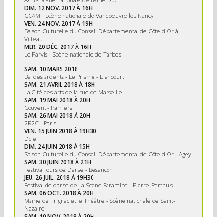
ACB - Scène nationale de Bar le Duc
DIM. 12 NOV. 2017 À 16H
CCAM - Scène nationale de Vandoeuvre les Nancy
VEN. 24 NOV. 2017 À 19H
Saison Culturelle du Conseil Départemental de Côte d'Or à
Vitteau
MER. 20 DÉC. 2017 À 16H
Le Parvis - Scène nationale de Tarbes
SAM. 10 MARS 2018
Bal des ardents - Le Prisme - Elancourt
SAM. 21 AVRIL 2018 À 18H
La Cité des arts de la rue de Marseille
SAM. 19 MAI 2018 À 20H
Couvent - Pamiers
SAM. 26 MAI 2018 À 20H
2R2C - Paris
VEN. 15 JUIN 2018 À 19H30
Dole
DIM. 24 JUIN 2018 À 15H
Saison Culturelle du Conseil Départemental de Côte d'Or - Agey
SAM. 30 JUIN 2018 À 21H
Festival Jours de Danse - Besançon
JEU. 26 JUIL. 2018 À 19H30
Festival de danse de La Scène Faramine - Pierre-Perthuis
SAM. 06 OCT. 2018 À 20H
Mairie de Trignac et le Théâtre - Scène nationale de Saint-
Nazaire
SAM. 10 NOV. 2018 À 20H