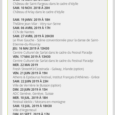
Château de Saint-Fargeau dans le cadre d'Idylle
SAM. 10 NOV. 2018 À 20H
Château d'Arlay dans le cadre d'Idylle
SAM. 19 JANV. 2019 À 18H
Théâtre Jean Vilar - Vitry-sur-Seine
SAM. 06 AVRIL 2019 À 17H
CCN de Nantes
SAM. 27 AVRIL 2019 À 20H30
Le Rive Gauche - Scène conventionnée pour la danse de Saint-
Etienne-du-Rouvray
JEU. 16 MAI 2019 À 13H30
Centre Culturel de Sarlat dans le cadre du Fesival Paradje
VEN. 17 MAI 2019 À 13H30
Centre Culturel de Sarlat dans le cadre du Festival Paradje
MER. 22 MAI 2019
Fresh Street#3/Cicostrada - Galway, Irlande (option)
VEN. 21 JUIN 2019 À 19H
Athens & Epidaurus Festival, Institut Français d'Athènes - Grèce
SAM. 22 JUIN 2019 À 23H
Ville de Verrière le Buisson (option)
DIM. 23 JUIN 2019 À 15H
ADC Genève, Genève, Suisse
MER. 10 JUIL. 2019 À 18H
Festival Ideklic / Moirans-en-montagne
SAM. 13 JUIL. 2019 À 18H30
Ville d'Argenteuil
DIM. 01 SEPT. 2019 À 17H