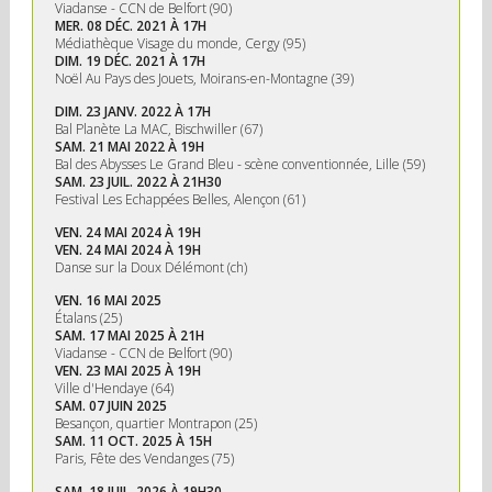
Viadanse - CCN de Belfort (90)
MER. 08 DÉC. 2021 À 17H
Médiathèque Visage du monde, Cergy (95)
DIM. 19 DÉC. 2021 À 17H
Noël Au Pays des Jouets, Moirans-en-Montagne (39)
DIM. 23 JANV. 2022 À 17H
Bal Planète La MAC, Bischwiller (67)
SAM. 21 MAI 2022 À 19H
Bal des Abysses Le Grand Bleu - scène conventionnée, Lille (59)
SAM. 23 JUIL. 2022 À 21H30
Festival Les Echappées Belles, Alençon (61)
VEN. 24 MAI 2024 À 19H
VEN. 24 MAI 2024 À 19H
Danse sur la Doux Délémont (ch)
VEN. 16 MAI 2025
Étalans (25)
SAM. 17 MAI 2025 À 21H
Viadanse - CCN de Belfort (90)
VEN. 23 MAI 2025 À 19H
Ville d'Hendaye (64)
SAM. 07 JUIN 2025
Besançon, quartier Montrapon (25)
SAM. 11 OCT. 2025 À 15H
Paris, Fête des Vendanges (75)
SAM. 18 JUIL. 2026 À 19H30