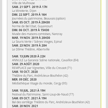
Ville de Mulhouse
SAM. 21 SEPT. 2019 À 17H
La Minoterie, Dijon
DIM. 22 SEPT. 2019 À 16H
Journées du patrimoine, Beauvais (option)
SAM. 05 OCT. 2019 À 20H30
Ferme de Bel Ebat, Guyancourt
DIM. 06 OCT. 2019 À 15H30
Musée des maisons comtoises, Nancray
MAR. 19 NOV. 2019 À 20H30
La Souris Verte / Scènes Vosges, Epinal
SAM. 23 NOV. 2019 À 20H
Le Dôme Théâtre, Albertville
SAM. 13 JUIN 2020 À 22H
ANNULE La Garance Scène nationale, Cavaillon (84)
SAM. 29 AOÛT 2020
REMPLACE par Vignettes, Ville du Creusot (71)
SAM. 10 OCT. 2020
Théâtre du Parc, Andrézieux-Bouthéon (42)
MER. 09 DÉC. 2020
Médiathèque Visage du monde, Cergy (95)
SAM. 10 JUIL. 2021 À 19H
Festival du Patrimoine, Saint-Loup-de-Naud (77)
SAM. 09 OCT. 2021 À 19H
Bal des sortilège Théâtre du Parc, Andrézieux-Bouthéon (42)
SAM. 20 NOV. 2021